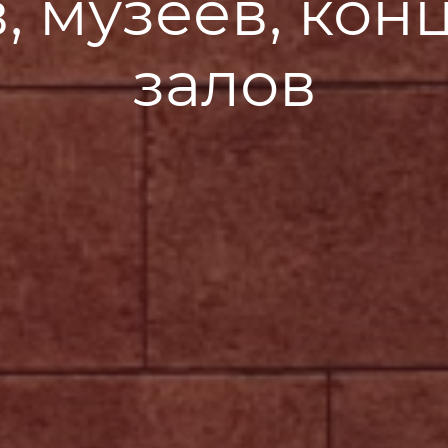
в, музеев, кон
залов